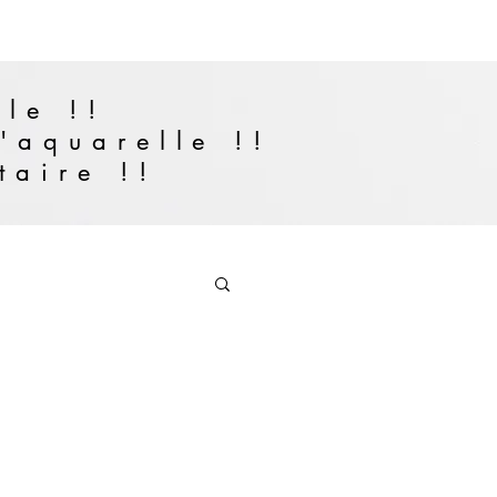
cle !!
'aquarelle !!
taire !!