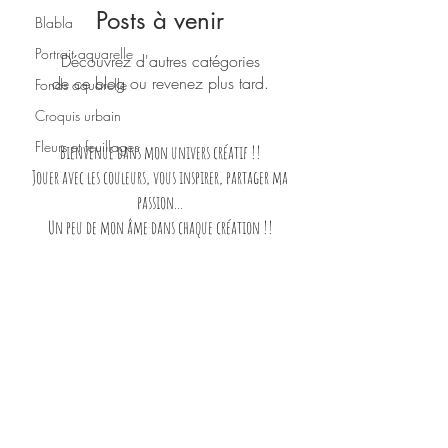
Posts à venir
Blabla
Portrait aquarelle
Découvrez d'autres catégories
de ce blog ou revenez plus tard.
Fonds aquarelle
Croquis urbain
Fleurs et feuillages
Bienvenue dans mon univers créatif !!
Jouer avec les couleurs, vous inspirer, partager ma
passion...
Un peu de mon âme dans chaque création !!